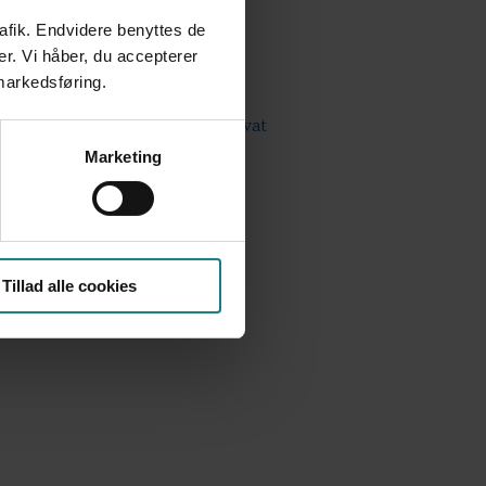
rafik. Endvidere benyttes de
er. Vi håber, du accepterer
 markedsføring.
Evaluering af et offentligt-privat
Marketing
 al.
 af fremtidens velfærd
Tillad alle cookies