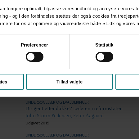
Evaluering af teamorganiseringen i Parkvænget
 kan fungere optimalt, tilpasse vores indhold og analysere vores t
Gitte Jensen
ring - og i den forbindelse sættes der også cookies fra tredjepart
Udgivet 2009
emmere for os at optimere og videreudvikle både SL.dk og vores
UNDERSØGELSER OG EVALUERINGER
Falcks partnerskabsmodel på sygedagpengeområdet - 
samarbejde
Præferencer
Statistik
Rebekka Bille, Malene Rode Larsen, Jan Høgelund, et
Udgivet 2013
UNDERSØGELSER OG EVALUERINGER
Brobyggerne - Erfaringer fra ti projekter om ledelse
ies
Tillad valgte
Ola Jørgensen
Udgivet 2014
UNDERSØGELSER OG EVALUERINGER
Dirigent eller dukke? Lederen i reformstaten
John Storm Pedersen, Peter Aagaard
Udgivet 2015
UNDERSØGELSER OG EVALUERINGER