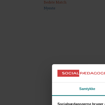
Bedste Match
Nyeste
Samtykke
Socialpædagogerne bruger 