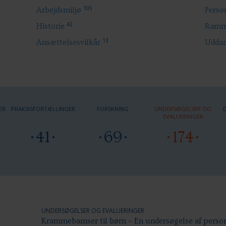
105
Arbejdsmiljø
Perso
42
Historie
Ramme
13
Ansættelsesvilkår
Uddan
ER
PRAKSISFORTÆLLINGER
FORSKNING
UNDERSØGELSER OG
EVALUERINGER
41
69
174
UNDERSØGELSER OG EVALUERINGER
Krammebamser til børn – En undersøgelse af person