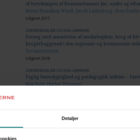
af betydningen af Krammebamser før, under og efte
Marie Brandhøj Wiuff, Jacob Ladenburg, Iben Emili
Udgivet 2017
UNDERSØGELSER OG EVALUERINGER
Forsøg med ansættelse af medarbejdere, brug af fri
brugerbaggrund i den regionale og kommunale inds
Socialstyrelsen
Udgivet 2018
UNDERSØGELSER OG EVALUERINGER
Faglig bæredygtighed og pædagogisk ledelse – Førs
Mai-Britt Herløv Petersen
Udgivet 2004
UNDERSØGELSER OG EVALUERINGER
Ledelsesmodeller i dagtilbud - Status fire år efte
Væksthus for ledelse
Detaljer
Udgivet 2011
UNDERSØGELSER OG EVALUERINGER
cookies