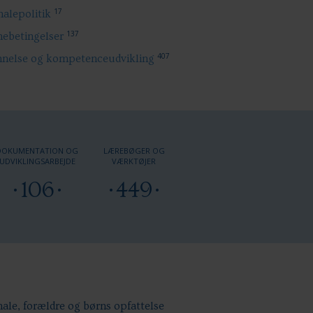
17
nalepolitik
137
betingelser
407
nelse og kompetenceudvikling
DOKUMENTATION OG
LÆREBØGER OG
UDVIKLINGSARBEJDE
VÆRKTØJER
106
449
ale, forældre og børns opfattelse