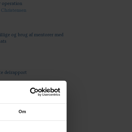
r operation
e Christensen
villige og brug af mentorer med
ats
te delrapport
r kommunalreformen
Om