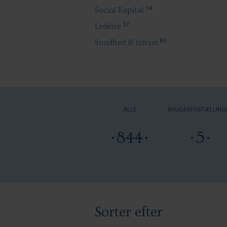
34
Social Kapital
57
Ledelse
84
Sundhed & trivsel
ALLE
BRUGERFORTÆLLING
844
5
Sorter efter