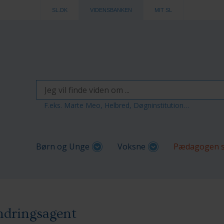
SL.DK
VIDENSBANKEN
MIT SL
F.eks. Marte Meo, Helbred, Døgninstitution…
Børn og Unge
Voksne
Pædagogen s
ndringsagent