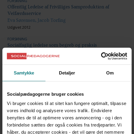
FORSKNING
Offentlig Ledelse af Frivilliges Samproduktion af
Velfærdsservice
Eva Sørensen, Jacob Torfing
Udgivet 2012
FORSKNING
Socialfaglig ledelse som begreb og praksis
Randi Riis Michelsen
Udgivet 2016
FORSKNING
Samtykke
Detaljer
Om
Den etiske udfordring - perspektiver på konstituering af
etisk bevidsthed i professionelt relationsarbejde
Bjørn Ribers
Socialpædagogerne bruger cookies
Udgivet 2012
Vi bruger cookies til at sitet kan fungere optimalt, tilpasse
FORSKNING
vores indhold og analysere vores trafik. Endvidere
Social bæredygtighed
benyttes de til at optimere vores annoncering - og i den
Katia Dupret, Luise Li Langergaard
forbindelse sættes der også cookies fra tredjeparter. Vi
Udgivet 2020
håber, du accepterer cookies - det vil gøre det nemmere