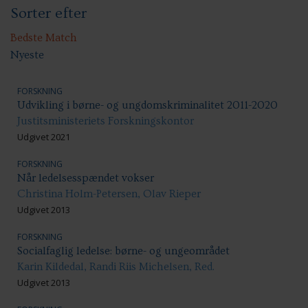
Sorter efter
Sundhed & trivsel
Ansættelsesvilkår
Uddannelse og kompetenceudvikling
Bedste Match
Nyeste
FORSKNING
Udvikling i børne- og ungdomskriminalitet 2011-2020
Justitsministeriets Forskningskontor
Udgivet 2021
FORSKNING
Når ledelsesspændet vokser
Christina Holm-Petersen, Olav Rieper
Udgivet 2013
FORSKNING
Socialfaglig ledelse: børne- og ungeområdet
Karin Kildedal, Randi Riis Michelsen, Red.
Udgivet 2013