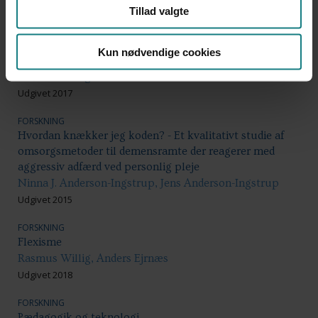
Kjeld Høgsbro, Leena Eskelinen, Mia Arp Fallov, et al.
Tillad valgte
Udgivet 2012
FORSKNING
Kun nødvendige cookies
Voldsforebyggelse på botilbud og forsorgshjem
Anika Liversage
Udgivet 2017
FORSKNING
Hvordan knækker jeg koden? - Et kvalitativt studie af
omsorgsmetoder til demensramte der reagerer med
aggressiv adfærd ved personlig pleje
Ninna J. Anderson-Ingstrup, Jens Anderson-Ingstrup
Udgivet 2015
FORSKNING
Flexisme
Rasmus Willig, Anders Ejrnæs
Udgivet 2018
FORSKNING
Pædagogik og teknologi