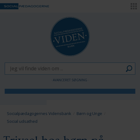
AVANCERET SØGNING
Børn og Unge
Voksne
Socialpædagogernes Vidensbank
Børn og Unge
Social udsathed
Pædagogen som forandringsagent