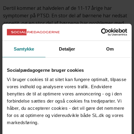
Dertil kommer at halvdelen af de 11-17 årige har
symptomer på PTSD. En stor del af børnene har nedsat
appetit, og en stor del af børnene har problemer med
indsovningen og har hyppige mareridt.
For forældrenes vedkommende viser screeningen, at
Samtykke
Detaljer
Om
over 80 procent af forældrene havde symptomer på
psykisk mistrivsel i en grad, der svarer til psykisk lidelse
som for eksempel angst eller depression.
Socialpædagogerne bruger cookies
Vi bruger cookies til at sitet kan fungere optimalt, tilpasse
Metode
vores indhold og analysere vores trafik. Endvidere
benyttes de til at optimere vores annoncering - og i den
Børnenes trivsel blev målt med følgende redskaber:
forbindelse sættes der også cookies fra tredjeparter. Vi
håber, du accepterer cookies - det vil gøre det nemmere
Struktureret spørgeguide, der er udviklet af Røde
for os at optimere og videreudvikle både SL.dk og vores
Kors psykologer til måling af børnenes trivsel
markedsføring.
Strengths and Difficulties Questionnaire – SDQ