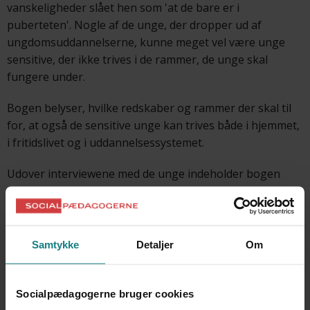
vanskeligheder slået hen som 'at de bare er i
puberteten'. Nogle af de unge, der dropper ud af
ungdomsuddannelserne, kunne meget vel være unge
sensitive, der ikke trives i de rammer, de unge skal
fungere under.
Bogen belyser, hvilke redskaber og rammer der skal til
for, at også de sensitive unge kan trives både i hjemmet,
i fritidslivet og i uddannelsessystemet.
Udover interviewene med de unge indeholder bogen
interviews med forældre og forskellige faggrupper
omkring de unge for at afdække problematikker og
løsningsmuligheder. Forfatterne kæder det hele sammen
og giver deres egne menneskelige og faglige bidrag.
Samtykke
Detaljer
Om
Socialpædagogerne bruger cookies