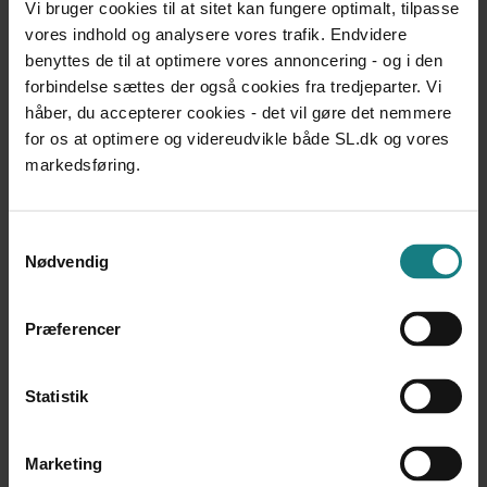
Vi bruger cookies til at sitet kan fungere optimalt, tilpasse
vores indhold og analysere vores trafik. Endvidere
Dokumentation og udviklingsarbejde
benyttes de til at optimere vores annoncering - og i den
forbindelse sættes der også cookies fra tredjeparter. Vi
Forfatter
håber, du accepterer cookies - det vil gøre det nemmere
Athina Delskov
for os at optimere og videreudvikle både SL.dk og vores
Lene Sonne
markedsføring.
Årstal
2015
Samtykkevalg
Nødvendig
Udgiver
Aronsen, 359 sider
Præferencer
Statistik
Marketing