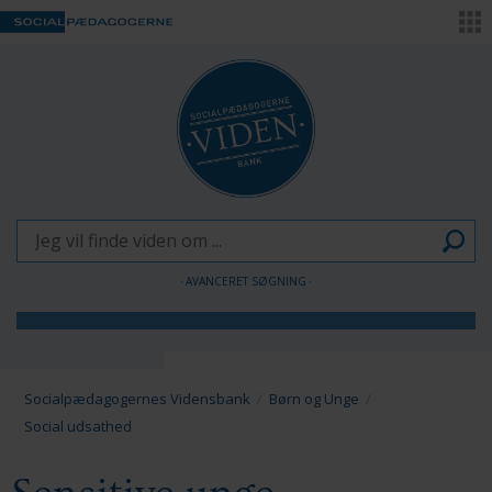
AVANCERET SØGNING
Børn og Unge
Voksne
Socialpædagogernes Vidensbank
Børn og Unge
Social udsathed
Pædagogen som forandringsagent