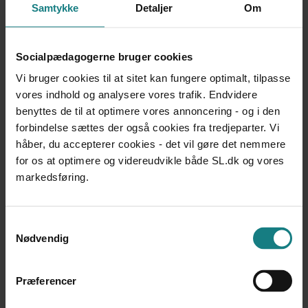
Hvordan kan det gøres?
Samtykke
Detaljer
Om
Hvordan kan en færdig plan se ud?
Socialpædagogerne bruger cookies
Metode
Vi bruger cookies til at sitet kan fungere optimalt, tilpasse
vores indhold og analysere vores trafik. Endvidere
Hæftet er baseret på viden og forskning på området for
benyttes de til at optimere vores annoncering - og i den
ungdomskriminalitet samt på otte kommuners
forbindelse sættes der også cookies fra tredjeparter. Vi
erfaringer med udarbejdelsen af planer. Dette er
håber, du accepterer cookies - det vil gøre det nemmere
indhentet blandt andet via telefoninterview med en
for os at optimere og videreudvikle både SL.dk og vores
kontaktperson fra de pågældende kommuner.
markedsføring.
Samtykkevalg
Nødvendig
Dokumentation og udviklingsarbejde
Præferencer
Forfatter