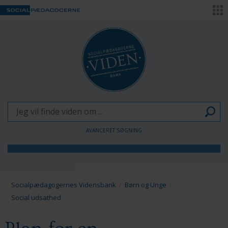
AVANCERET SØGNING
Børn og Unge
Voksne
Socialpædagogernes Vidensbank
Børn og Unge
Social udsathed
Pædagogen som forandringsagent