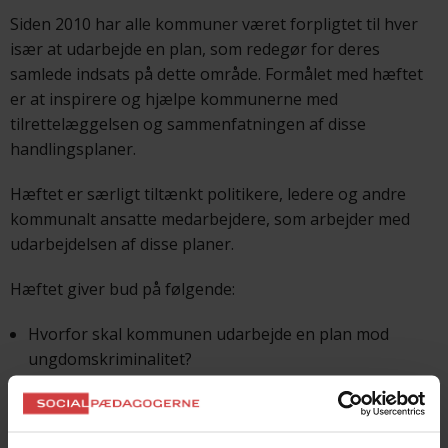
Siden 2010 har alle kommuner været forpligtet til hver
især at udarbejde en plan, som redegør for deres
samlede indsats på dette område. Formålet med hæftet
er at inspirere og hjælpe kommunerne med
tilrettelæggelsen og sammenfatningen af disse
handlingsplaner.
Hæftet er særligt tiltænkt politikere, ledere og andre
kommunalt ansatte medarbejdere, som arbejder med
udarbejdelsen af disse planer.
Hæftet giver bud på følgende:
Hvorfor skal kommunen udarbejde en plan mod
ungdomskriminalitet?
Hvad er vigtigt at være opmærksom på, inden man
går i gang?
Hvem skal/kan være med til udarbejdelsen?