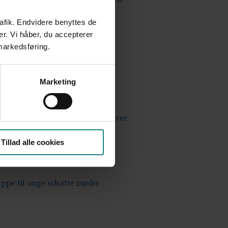
en
rafik. Endvidere benyttes de
er. Vi håber, du accepterer
 markedsføring.
f IKT's betydning for den
overe i mainstreamsamfundet
Marketing
elser og forskelssætninger af elever
Tillad alle cookies
uppe til unge udsatte mødre