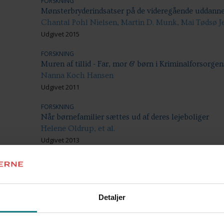
FORSKNING
Mønsterbryderindsatser på de videregående uddanne
Chantal Pohl Nielsen, Martin D. Munk, Mai Tødsø Jen
Udgivet 2015
FORSKNING
Muren af tillid - Far, mor & børn i Kriminalforsorge
Nanna Koch Hansen
Udgivet 2011
FORSKNING
Når børnefamilier sættes ud af deres lejeboliger
Helene Oldrup, et al.
Udgivet 2013
FORSKNING
Når livet slår fra sig - En eksplorativ undersøgelse
Maria Vang, Lotte Skøtt, Ask Elklit, et al.
Udgivet 2015
Detaljer
FORSKNING
Opkvalificering af den tidlige indsats - udvikling 