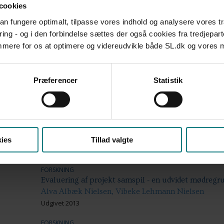
cookies
Jill Mehlbye, John Andersen, Maj-Britt Høybye Hans
 kan fungere optimalt, tilpasse vores indhold og analysere vores t
Udgivet 2011
ring - og i den forbindelse sættes der også cookies fra tredjepart
FORSKNING
emmere for os at optimere og videreudvikle både SL.dk og vores
På kanten af et digitalt samfund - En undersøgelse a
kommunikative inklusion af unge gade-/herbergss
Anne Kirkegaard, Tine Vesterbøg
Præferencer
Statistik
Udgivet 2013
FORSKNING
Potentialitet og optimering i skolen - Problemforstå
i skolen - en nutidshistorisk analyse
Bjørn Hamre
ies
Tillad valgte
Udgivet 2013
FORSKNING
Evaluering af projekt samspil - en udvidet mødregr
Alva Albæk Nielsen, Vibeke Lehmann Nielsen
Udgivet 2013
FORSKNING