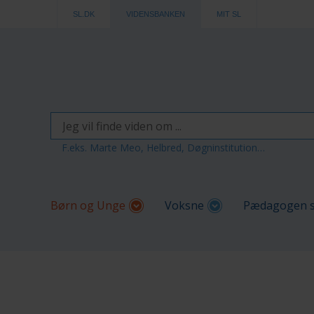
SL.DK
VIDENSBANKEN
MIT SL
F.eks. Marte Meo, Helbred, Døgninstitution…
Børn og Unge
Voksne
Pædagogen s