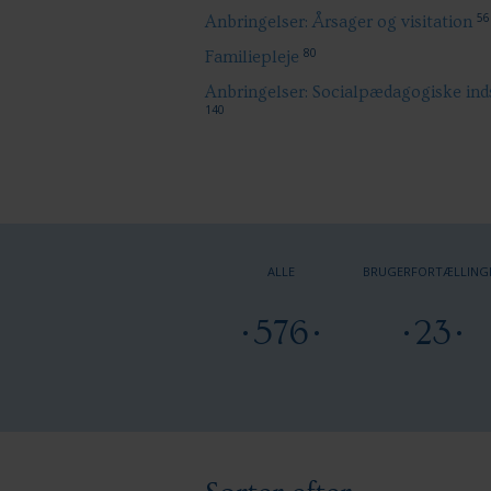
56
Anbringelser: Årsager og visitation
80
Familiepleje
Anbringelser: Socialpædagogiske ind
140
ALLE
BRUGERFORTÆLLING
576
23