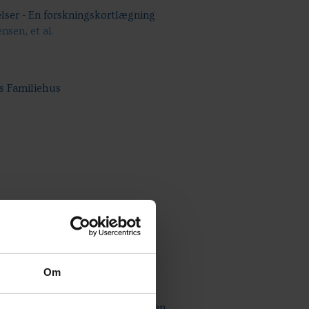
lser - En forskningskortlægning
sen, et al.
ns Familiehus
 af børn på Krisecenter Odense
Om
og afprøvning af opsporingsmodellen