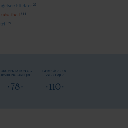
29
gelser: Effekter
614
l udsathed
169
tri
DOKUMENTATION OG
LÆREBØGER OG
UDVIKLINGSARBEJDE
VÆRKTØJER
78
110