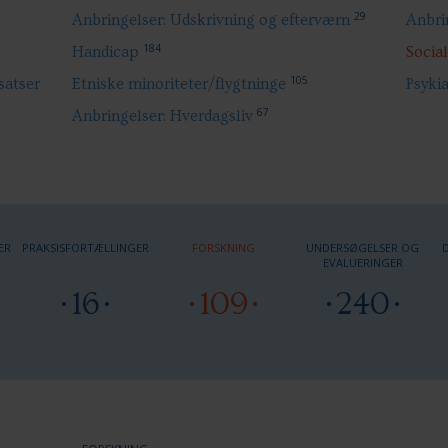
29
Anbringelser: Udskrivning og efterværn
Anbrin
184
Handicap
Socia
105
satser
Etniske minoriteter/flygtninge
Psykia
67
Anbringelser: Hverdagsliv
ER
PRAKSISFORTÆLLINGER
FORSKNING
UNDERSØGELSER OG
EVALUERINGER
16
109
240