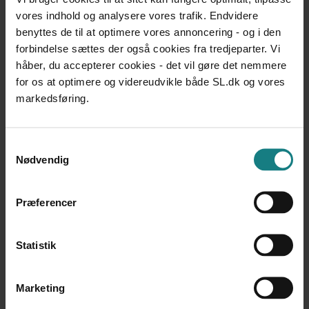
Børns fysiske aktiviteter i skole og fritid – Er socialt
vores indhold og analysere vores trafik. Endvidere
udsatte børn fysiske inaktive og har det betydning for
benyttes de til at optimere vores annoncering - og i den
deres helbred og trivsel?
Susan Andersen, Karin Helweg-Larsen
forbindelse sættes der også cookies fra tredjeparter. Vi
Udgivet 2008
håber, du accepterer cookies - det vil gøre det nemmere
for os at optimere og videreudvikle både SL.dk og vores
FORSKNING
markedsføring.
Daginstitutioners betydning for udsatte børn og deres
familier i ghetto-lignende boligområder
Kirsten Elisa Petersen, Anne Knude Wind, Niels
Samtykkevalg
Rosendal Jensen
Nødvendig
Udgivet 2012
FORSKNING
Præferencer
Den daglige overlevelse - En kritisk psykologisk
undersøgelse af unge hjemløses daglige livsførelse og i
forlængelse heraf et sundhedsfremmende perspektiv på
Statistik
deres handlemuligheder
Nina Milde Christiansen, Mette Hauch Jensen
Marketing
Udgivet 2014