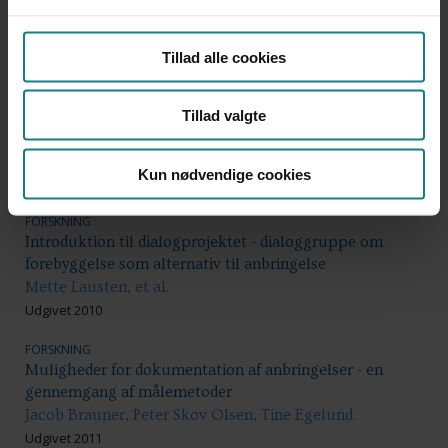
FORSKNING
Det sker ikke for mig
Inger Glavind Bo
Tillad alle cookies
Udgivet 2013
Tillad valgte
FORSKNING
Diagnosens dilemma
Christine Krøyer
Kun nødvendige cookies
Udgivet 2014
FORSKNING
Introduktion til dialogprojektet - dialoggruppe om
forebyggelse som alternativ til anbringelse
Mette Lausten, et al.
Udgivet 2010
FORSKNING
Muligheder for dokumentation af anbringelser - en
gennemgang af målemetoder
Jacob Brauner, Peter Skov Olsen, Tine Egelund
Udgivet 2011