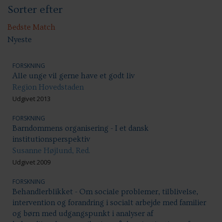
Sorter efter
Anbringelser: Socialpædagogiske indsatser
Etniske minoriteter/flygtninge
Psykiatri
Bedste Match
Nyeste
FORSKNING
Alle unge vil gerne have et godt liv
Region Hovedstaden
Udgivet 2013
FORSKNING
Barndommens organisering - I et dansk
institutionsperspektiv
Susanne Højlund, Red.
Udgivet 2009
FORSKNING
Behandlerblikket - Om sociale problemer, tilblivelse,
intervention og forandring i socialt arbejde med familier
og børn med udgangspunkt i analyser af