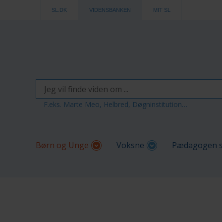
SL.DK
VIDENSBANKEN
MIT SL
F.eks. Marte Meo, Helbred, Døgninstitution…
Børn og Unge
Voksne
Pædagogen s