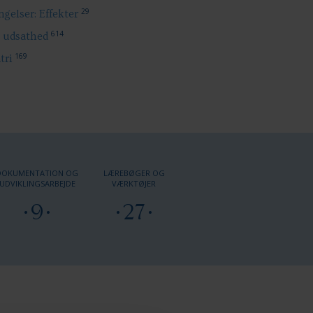
29
gelser: Effekter
614
l udsathed
169
tri
DOKUMENTATION OG
LÆREBØGER OG
UDVIKLINGSARBEJDE
VÆRKTØJER
9
27