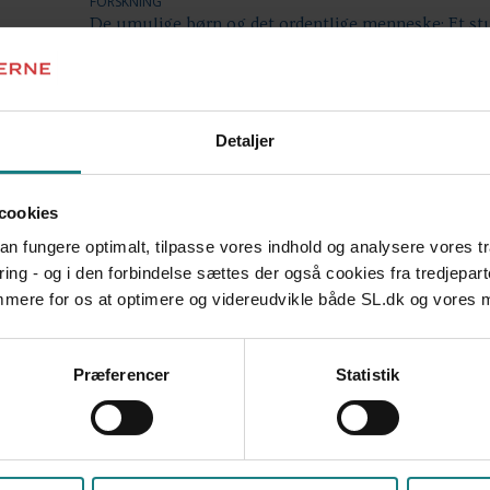
FORSKNING
De umulige børn og det ordentlige menneske: Et stud
muslimske fællesskaber blandt etniske minoritetsbør
afhandling
Laura Gilliam
Udgivet 2006
Detaljer
FORSKNING
Flygtningebørn – Virkningsfulde indsatser
cookies
DFH - Dansk Flygtningehjælp
Udgivet 2011
 kan fungere optimalt, tilpasse vores indhold og analysere vores t
ring - og i den forbindelse sættes der også cookies fra tredjepart
FORSKNING
emmere for os at optimere og videreudvikle både SL.dk og vores
Indsatsen for tosprogede elever - kortlægning og an
Dines Andersen, Vibeke Jakobsen, et al.
Udgivet 2012
Præferencer
Statistik
FORSKNING
Indsatser for tosprogede elever og deres forståelse f
Mikkel Lynggaard, Vibeke Myrup Jensen
Udgivet 2013