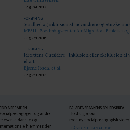
Else Christensen
Udgivet 2012
FORSKNING
Sundhed og inklusion af indvandrere og etniske min
MESU - Forskningscenter for Migration, Etnicitet o
Udgivet 2016
FORSKNING
Idrættens Outsidere - Inklusion eller eksklusion af 
idræt
Bjarne Ibsen, et al.
Udgivet 2012
FIND MERE VIDEN
FÅ VIDENSBANKENS NYHEDSBREV
Socialpædagogen og andre
Hold dig ajour
relevante danske og
med ny socialpædagogisk viden.
internationale hjemmesider.
FÅ VIDEN I DIN MAILBOX