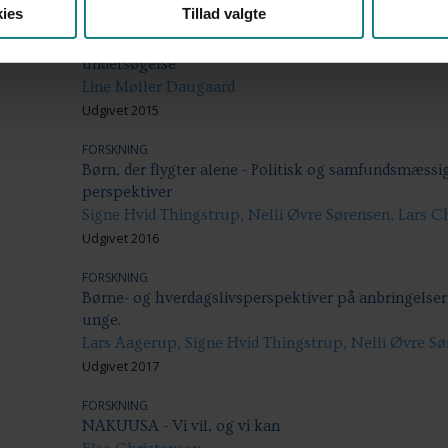
ies
Tillad valgte
FORSKNING
Sproglig praksis i og omkring modersmålsundervisni
undersøgelse
Line Møller Daugaard
Udgivet 2015
FORSKNING
Børn, der flygter alene - Politisk og samfundsmæss
perspektiver
Signe Hvid Thingstrup, Nelli Øvre Sørensen, Lars C
Udgivet 2016
FORSKNING
Børne- og hverdagslivsperspektiver på anbringelser
unge.
Lars Aagerup, Signe Hvid Thingstrup, Nelli Øvre S
Udgivet 2017
FORSKNING
NAKUUSA - Vi vil, og vi kan