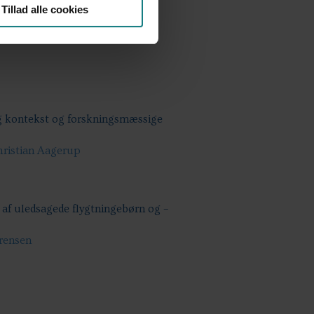
Tillad alle cookies
ng - En lingvistisk etnografisk
ig kontekst og forskningsmæssige
hristian Aagerup
 af uledsagede flygtningebørn og –
ørensen