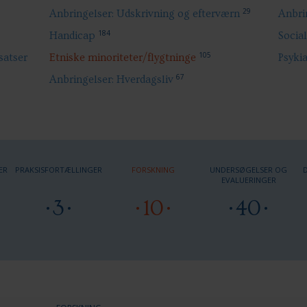
29
Anbringelser: Udskrivning og efterværn
Anbrin
184
Handicap
Socia
105
satser
Etniske minoriteter/flygtninge
Psykia
67
Anbringelser: Hverdagsliv
ER
PRAKSISFORTÆLLINGER
FORSKNING
UNDERSØGELSER OG
EVALUERINGER
3
10
40