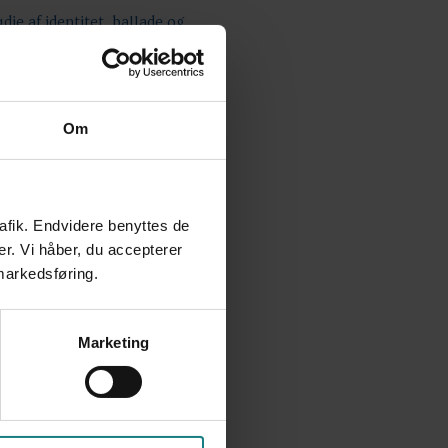
ie af identitet, ballade og
n i en dansk folkeskole - ph.d.-
Om
rafik. Endvidere benyttes de
er. Vi håber, du accepterer
 markedsføring.
alyse
Marketing
or dansk i 2. klasse