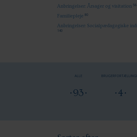
56
Anbringelser: Årsager og visitation
80
Familiepleje
Anbringelser: Socialpædagogiske ind
140
ALLE
BRUGERFORTÆLLING
93
4