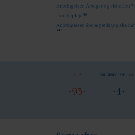
56
Anbringelser: Årsager og visitation
80
Familiepleje
Anbringelser: Socialpædagogiske ind
140
ALLE
BRUGERFORTÆLLING
93
4