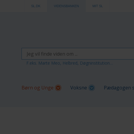
SL.DK
VIDENSBANKEN
MIT SL
F.eks. Marte Meo, Helbred, Døgninstitution…
Børn og Unge
Voksne
Pædagogen s