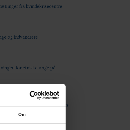
tællinger fra kvindekrisecentre
inge og indvandrere
ningen for etniske unge på
 kvinder, mænd og par med anden
Om