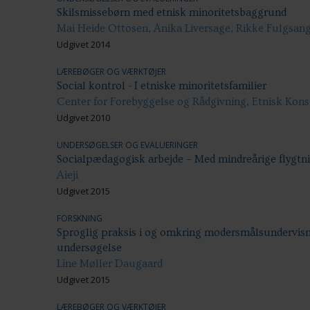
Skilsmissebørn med etnisk minoritetsbaggrund
Mai Heide Ottosen, Anika Liversage, Rikke Fulgsan
Udgivet 2014
LÆREBØGER OG VÆRKTØJER
Social kontrol - I etniske minoritetsfamilier
Center for Forebyggelse og Rådgivning, Etnisk Kon
Udgivet 2010
UNDERSØGELSER OG EVALUERINGER
Socialpædagogisk arbejde – Med mindreårige flygtni
Aieji
Udgivet 2015
FORSKNING
Sproglig praksis i og omkring modersmålsundervisni
undersøgelse
Line Møller Daugaard
Udgivet 2015
LÆREBØGER OG VÆRKTØJER