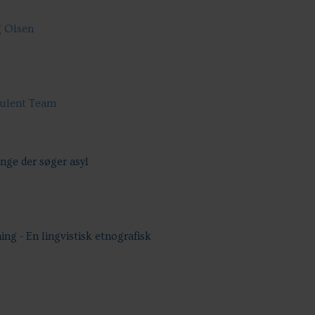
g Olsen
sulent Team
nge der søger asyl
ng - En lingvistisk etnografisk