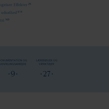
29
gelser: Effekter
614
l udsathed
169
tri
DOKUMENTATION OG
LÆREBØGER OG
UDVIKLINGSARBEJDE
VÆRKTØJER
9
27