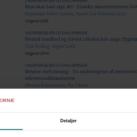
UNDERSØGELSER OG EVALUERINGER
Man skal bare sige det - Etniske minoritetsbørns for
Marianne Nøhr Larsen, Sissel Lea Nielsen (red.)
Udgivet 2005
UNDERSØGELSER OG EVALUERINGER
Mental sundhed og trivsel i skolen hos unge flygtn
Else Ryding, Ingrid Leth
Udgivet 2014
UNDERSØGELSER OG EVALUERINGER
Mentor med mening - En undersøgelse af mentorord
erhvervsuddannelserne
Neomi Katznelson, Pia Olsen
Udgivet 2008
LÆREBØGER OG VÆRKTØJER
Metodehåndbog - For henvendelser fra unge truede
etnisk herkomst end dansk
Detaljer
Etnisk Konsulent Team
Udgivet 2007