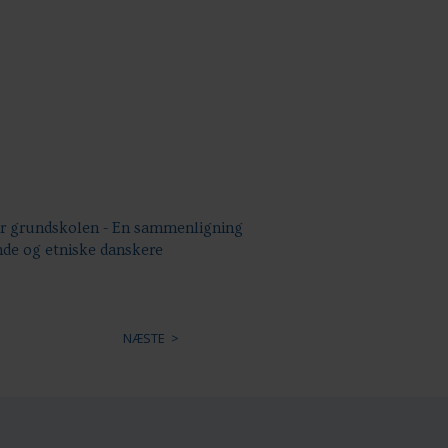
er grundskolen - En sammenligning
nde og etniske danskere
NÆSTE