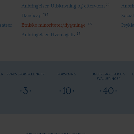
29
Anbringelser: Udskrivning og efterværn
Anbrin
184
Handicap
Socia
105
satser
Etniske minoriteter/flygtninge
Psykia
67
Anbringelser: Hverdagsliv
ER
PRAKSISFORTÆLLINGER
FORSKNING
UNDERSØGELSER OG
EVALUERINGER
3
10
40