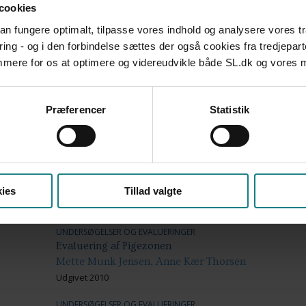
cookies
LÆREBØGER OG VÆRKTØJER
Minoritetssprogede med særlige behov - En bog om
 kan fungere optimalt, tilpasse vores indhold og analysere vores t
Espen Egeberg, Red.
ring - og i den forbindelse sættes der også cookies fra tredjepart
Udgivet 2010
emmere for os at optimere og videreudvikle både SL.dk og vores
LÆREBØGER OG VÆRKTØJER
Når unge må flygte
Præferencer
Statistik
Rikke Bech Pedersen
Udgivet 2015
LÆREBØGER OG VÆRKTØJER
Pædagogisk arbejde med tosprogede børn
Peter Mikkelsen, Red.
ies
Tillad valgte
Udgivet 2013
UNDERSØGELSER OG EVALUERINGER
Evaluering af Pigezonen
Mette Munk Jensen, Anne Kær Thorsen
Udgivet 2010
UNDERSØGELSER OG EVALUERINGER