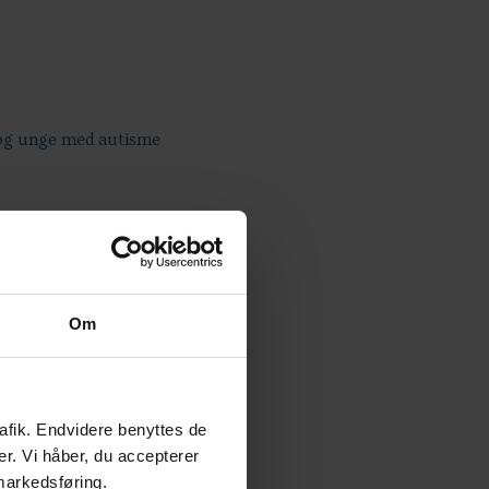
 og unge med autisme
Om
rafik. Endvidere benyttes de
er. Vi håber, du accepterer
 markedsføring.
elser