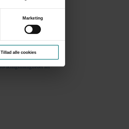
Marketing
løb - En kvalitativ undersøgelse
ade
Tillad alle cookies
g udviklingsmuligheder for