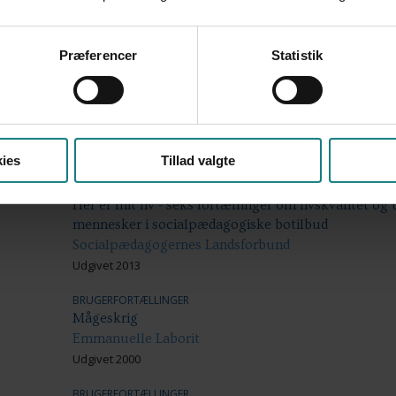
Inge Faurholt, Rasmus Faurholt
Udgivet 2015
Præferencer
Statistik
BRUGERFORTÆLLINGER
Støtte til forældre i barnets neurorehabiliteringsfor
blandt forældre til syv børn med erhvervet hjernesk
Region Hovedstaden
Udgivet 2012
ies
Tillad valgte
BRUGERFORTÆLLINGER
Her er mit liv - seks fortællinger om livskvalitet o
mennesker i socialpædagogiske botilbud
Socialpædagogernes Landsforbund
Udgivet 2013
BRUGERFORTÆLLINGER
Mågeskrig
Emmanuelle Laborit
Udgivet 2000
BRUGERFORTÆLLINGER