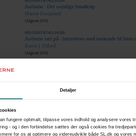
BRUGERFORTÆLLINGER
Autisme - Det usynlige handicap
Nanny Daugaard
Udgivet 2015
BRUGERFORTÆLLINGER
Autisme tæt på - Interviews med søskende til børn
Karen J. Frihed
Udgivet 2015
BRUGERFORTÆLLINGER
Benni på bænken
Liva Skogemann
Udgivet 2014
Detaljer
BRUGERFORTÆLLINGER
Bogen om Andreas
cookies
Nina Schou
Udgivet 2007
 kan fungere optimalt, tilpasse vores indhold og analysere vores t
ring - og i den forbindelse sættes der også cookies fra tredjepart
BRUGERFORTÆLLINGER
emmere for os at optimere og videreudvikle både SL.dk og vores
De sarte børn - En bog om autismespektrumforstyrr