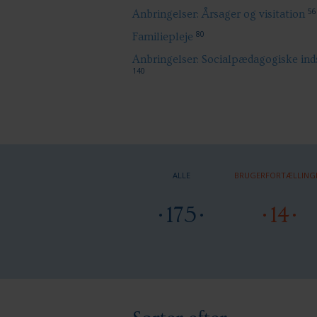
56
Anbringelser: Årsager og visitation
80
Familiepleje
Anbringelser: Socialpædagogiske ind
140
ALLE
BRUGERFORTÆLLING
175
14