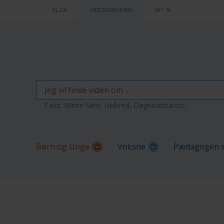
SL.DK
VIDENSBANKEN
MIT SL
F.eks. Marte Meo, Helbred, Døgninstitution…
Børn og Unge
Voksne
Pædagogen s