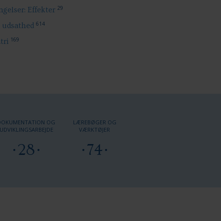
29
gelser: Effekter
614
l udsathed
169
tri
DOKUMENTATION OG
LÆREBØGER OG
UDVIKLINGSARBEJDE
VÆRKTØJER
28
74