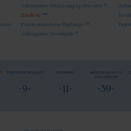
29
Anbringelser: Udskrivning og efterværn
Anbrin
184
Handicap
Socia
105
satser
Etniske minoriteter/flygtninge
Psykia
67
Anbringelser: Hverdagsliv
ER
PRAKSISFORTÆLLINGER
FORSKNING
UNDERSØGELSER OG
EVALUERINGER
9
11
39