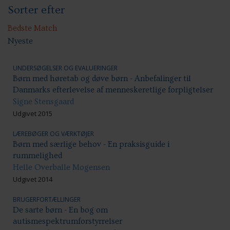
Sorter efter
Anbringelser: Socialpædagogiske indsatser
Etniske minoriteter/flygtninge
Psykiatri
Bedste Match
Nyeste
UNDERSØGELSER OG EVALUERINGER
Børn med høretab og døve børn - Anbefalinger til
Danmarks efterlevelse af menneskeretlige forpligtelser
Signe Stensgaard
Udgivet 2015
LÆREBØGER OG VÆRKTØJER
Børn med særlige behov - En praksisguide i
rummelighed
Helle Overballe Mogensen
Udgivet 2014
BRUGERFORTÆLLINGER
De sarte børn - En bog om
autismespektrumforstyrrelser