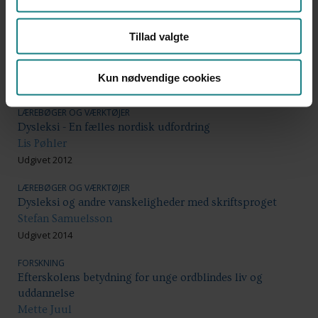
LÆREBØGER OG VÆRKTØJER
Dynamisk assessment som psykologisk-pædagogisk
redskab - En introduktion til Reuven Feuersteins teori
Tillad valgte
og metode
Louise Bøttcher, Reuven Feuerstein
Kun nødvendige cookies
Udgivet 2013
LÆREBØGER OG VÆRKTØJER
Dysleksi - En fælles nordisk udfordring
Lis Pøhler
Udgivet 2012
LÆREBØGER OG VÆRKTØJER
Dysleksi og andre vanskeligheder med skriftsproget
Stefan Samuelsson
Udgivet 2014
FORSKNING
Efterskolens betydning for unge ordblindes liv og
uddannelse
Mette Juul