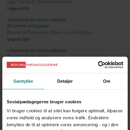
Inge Faurholt, Rasmus Faurholt
Udgivet 2015
UNDERSØGELSER OG EVALUERINGER
De svære overgange
Henriette Holmskov, Marie Louise Knigge
Udgivet 2007
UNDERSØGELSER OG EVALUERINGER
De var jo ligesom os
Det Centrale Handicapråd, Sammenslutning af Unge
med Handicap
Udgivet 2015
Samtykke
Detaljer
Om
LÆREBØGER OG VÆRKTØJER
Den begavede dyslektiker
Ronald D. Davis
Socialpædagogerne bruger cookies
Udgivet 2006
Vi bruger cookies til at sitet kan fungere optimalt, tilpasse
vores indhold og analysere vores trafik. Endvidere
DOKUMENTATION OG UDVIKLINGSARBEJDE
benyttes de til at optimere vores annoncering - og i den
Det behøver ikke være så svært - En undersøgelse af