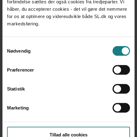
forbindelse sættes der også cookies fra tredjeparter. Vi
foreningslivets værdi for unge med handicap og de
barrierer, som de møder på vejen dertil
håber, du accepterer cookies - det vil gøre det nemmere
Sammenslutning af Unge med Handicap
for os at optimere og videreudvikle både SL.dk og vores
Udgivet 2014
markedsføring.
DOKUMENTATION OG UDVIKLINGSARBEJDE
Det gode liv - om lidt er kaffen klar
Samtykkevalg
Bente Andersen, et al.
Nødvendig
Udgivet 1996
DOKUMENTATION OG UDVIKLINGSARBEJDE
Præferencer
Det Unge Rum – Ung og udviklingshæmmet
Karen Petersen (red.), Lene Ladegaard (red.), Anja
Amdisen (red.), et al.
Statistik
Udgivet 2001
LÆREBØGER OG VÆRKTØJER
Marketing
Dialog med usædvanlige børn
Per Lorentzen
Udgivet 2010
Tillad alle cookies