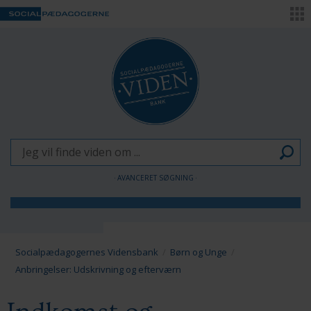
AVANCERET SØGNING
Børn og Unge
Voksne
Socialpædagogernes Vidensbank
Børn og Unge
Anbringelser: Udskrivning og efterværn
Pædagogen som forandringsagent