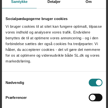
Samtykke
Detaljer
Om
Støtten skal være tilgængelig, når den unge har
behov for hjælp.
Støtten i overgangen til voksenlivet skal tidligt
Socialpædagogerne bruger cookies
tænkes og italesættes som en integreret del af
Vi bruger cookies til at sitet kan fungere optimalt, tilpasse
barnets/den unges liv.
vores indhold og analysere vores trafik. Endvidere
Støtten skal tildeles og tilrettelægges ud fra den
benyttes de til at optimere vores annoncering - og i den
unges behov og ønsker, altså uden automatisk
forbindelse sættes der også cookies fra tredjeparter. Vi
slutdato og ikke efter bestemte tids- eller
håber, du accepterer cookies - det vil gøre det nemmere
aldersintervaller.
for os at optimere og videreudvikle både SL.dk og vores
Den unge skal kunne regne med, at støtten ikke
markedsføring.
pludselig skifter karakter eller pludselig afsluttes.
Samtykkevalg
Metode
Nødvendig
Rapporten bygger på deskriptive kvalitative analyser af
interviews med 30 unge i udsatte livssituationer, der som
Præferencer
følge heraf har behov for støtte og hjælp i deres