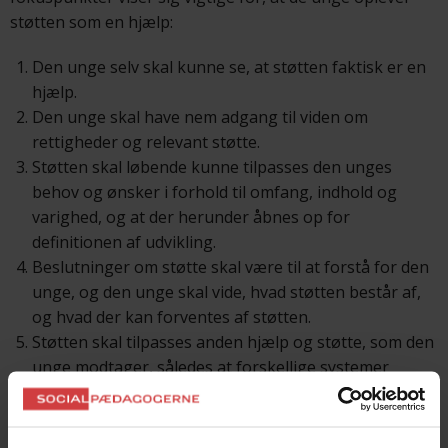
støtten som en hjælp:
Den unge selv skal kunne se, at støtten faktisk er en
hjælp.
Den unge skal have nem adgang til viden om
rettigheder og relevant støtte.
Støtten skal løbende kunne tilpasses den unges
behov og ønsker i forhold til omfang, indhold og
varighed, og at der herunder åbnes op for
definitionen af udvikling.
Beslutninger om støtte skal være til at forstå for den
unge, og den unge skal vide, hvad støtten består af,
og hvad der kan forventes af støtten.
Støtten skal tilpasses anden hjælp og støtte, som den
unge modtager, således at forskellige systemer
samarbejder og ikke modarbejder hinanden.
Støtten skal have fokus på at skabe og understøtte
længerevarende trygge og fortrolige relationer.