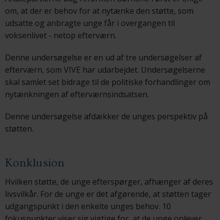
om, at der er behov for at nytænke den støtte, som
udsatte og anbragte unge får i overgangen til
voksenlivet - netop efterværn.
Denne undersøgelse er en ud af tre undersøgelser af
efterværn, som VIVE har udarbejdet. Undersøgelserne
skal samlet set bidrage til de politiske forhandlinger om
nytænkningen af efterværnsindsatsen.
Denne undersøgelse afdækker de unges perspektiv på
støtten.
Konklusion
Hvilken støtte, de unge efterspørger, afhænger af deres
livsvilkår. For de unge er det afgørende, at støtten tager
udgangspunkt i den enkelte unges behov. 10
fokuspunkter viser sig vigtige for, at de unge oplever