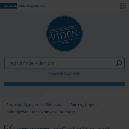
AVANCERET SØGNING
Børn og Unge
Voksne
Socialpædagogernes Vidensbank
Børn og Unge
Anbringelser: Udskrivning og efterværn
Pædagogen som forandringsagent