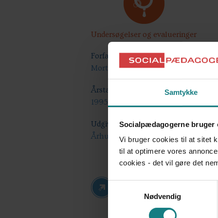
Undersøgelser og evalueringer
Forfatter
Morten Sø
Årstal
Samtykke
1995
Udgiver
Socialpædagogerne bruger 
Århus Amt, Børne- og ungeområdet
Vi bruger cookies til at sitet
til at optimere vores annonce
cookies - det vil gøre det n
Find på bibliotek.dk
Samtykkevalg
Nødvendig