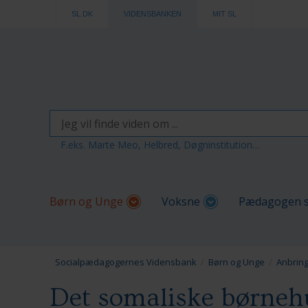
SL.DK
VIDENSBANKEN
MIT SL
F.eks. Marte Meo, Helbred, Døgninstitution…
Børn og Unge
Voksne
Pædagogen s
Socialpædagogernes Vidensbank
Børn og Unge
Anbring
Det somaliske børneh