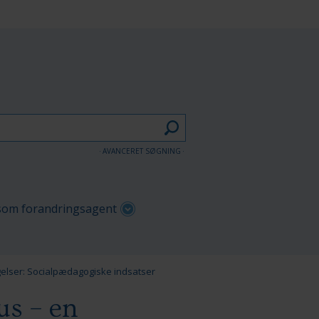
AVANCERET SØGNING
om forandringsagent
elser: Socialpædagogiske indsatser
us – en