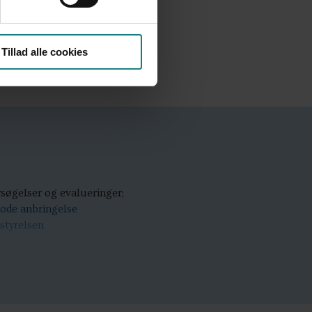
sonale er opmærksomme på, at
Tillad alle cookies
 op i en somalisk kultur.
søgelser og evalueringer;
ode anbringelse
styrelsen