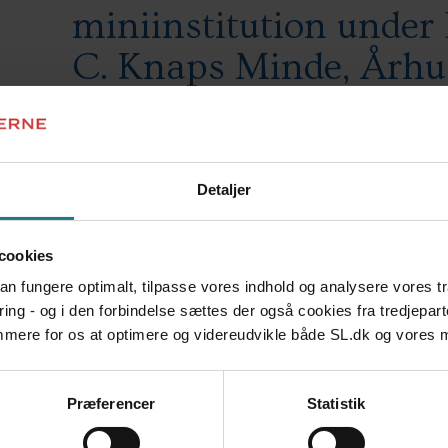
miniinstitution unde
C. Knaps Minde, Årh
Interkulturel pædagogik i arbejdet me
Indhold
Detaljer
En beskrivelse af det socialpædagogiske arbejde i
1993 blev etableret under børnehjemmet Knaps Mi
cookies
flygtningebørn.
 kan fungere optimalt, tilpasse vores indhold og analysere vores t
ring - og i den forbindelse sættes der også cookies fra tredjepart
emmere for os at optimere og videreudvikle både SL.dk og vores
Konklusion
Den viden, som det socialpædagogiske arbejde med
Præferencer
Statistik
denne gruppe børn og unge har behov for at lær
dansk hverdagsliv, og at børnene er meget afhæng