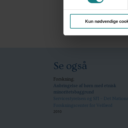
Kun nødvendige cook
Se også
Forskning;
Anbringelse af børn med etnisk
minoritetsbaggrund
Servicestyrelsen og SFI – Det Nation
Forskningscenter for Velfærd
2010