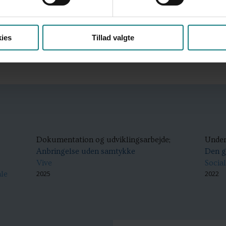
dansk kultur og danske værdinormer.
Samtidig er det vigtigt, at det pædagogiske per
ies
Tillad valgte
børnene både individuelt og som gruppe, er vokset
Dokumentation og udviklingsarbejde;
Under
Anbringelse uden samtykke
Den g
Vive
Social
2025
2022
ale