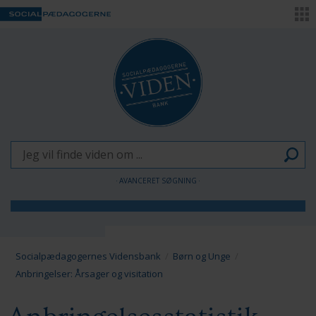
AVANCERET SØGNING
Børn og Unge
Voksne
Socialpædagogernes Vidensbank
Børn og Unge
Anbringelser: Årsager og visitation
Pædagogen som forandringsagent