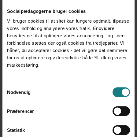
Fra 2013 til 2014 faldt antallet af afgørelser med 10 %,
Socialpædagogerne bruger cookies
mens antallet af effektuerede anbringelser faldt med 4
Vi bruger cookies til at sitet kan fungere optimalt, tilpasse
%.
vores indhold og analysere vores trafik. Endvidere
Ved udgangen af 2014 var 11.127 børn i alderen 0-17
benyttes de til at optimere vores annoncering - og i den
år anbragt uden for hjemmet.
forbindelse sættes der også cookies fra tredjeparter. Vi
Fra 2013 til 2014 faldt antallet af anbragte børn med 4
håber, du accepterer cookies - det vil gøre det nemmere
%, mens det fra 2010 til 2014 faldt med 12 %.
for os at optimere og videreudvikle både SL.dk og vores
markedsføring.
Samtykkevalg
Nødvendig
Undersøgelser og evalueringer
Forfatter
Præferencer
Ankestyrelsen
Årstal
Statistik