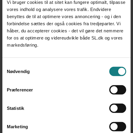
Vi bruger cookies til at sitet kan fungere optimalt, tilpasse
Udgivet 2006
vores indhold og analysere vores trafik. Endvidere
LÆREBØGER OG VÆRKTØJER
benyttes de til at optimere vores annoncering - og i den
Fritidsliv – Fritidens betydning for anbragte børn
forbindelse sættes der også cookies fra tredjeparter. Vi
Gitte Bossi-Andresen
håber, du accepterer cookies - det vil gøre det nemmere
Udgivet 2005
for os at optimere og videreudvikle både SL.dk og vores
markedsføring.
UNDERSØGELSER OG EVALUERINGER
Når lærere og pædagoger arbejder sammen -
Dokumentation af udviklings- og læringsrum for
anbragte børn og unge på socialpædagogiske
Samtykkevalg
Nødvendig
opholdssteder
Ranum Seminariet
Udgivet 2004
Præferencer
UNDERSØGELSER OG EVALUERINGER
Anbragte børns skolegang - En kvalitativ undersøgelse
Statistik
af samarbejdet omkring anbragte børns skolegang i
Viborg Amt
Stine Rasmussen, Henriette Bilenberg
Marketing
Udgivet 2005