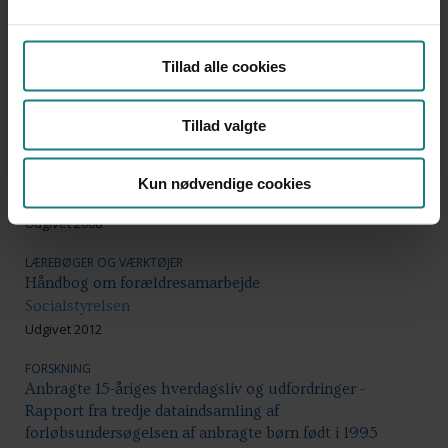
UNDERSØGELSER OG EVALUERINGER
At dokumentere anbragte børns skoleforløb
Tillad alle cookies
Farsø Kommune
Udgivet 2004
Tillad valgte
PRAKSISFORTÆLLINGER
Børneperspektiver på døgninstitutioner – inddragelse af
og samarbejde med børn og forældre
Kun nødvendige cookies
Ida Schwartz, et al.
Udgivet 2008
LÆREBØGER OG VÆRKTØJER
Håndbog om forældresamarbejde
Socialstyrelsen
Udgivet 2012
FORSKNING
Anbragte 15-åriges hverdagsliv og udfordringer -
Rapport fra tredje dataindsamling af
forløbsundersøgelsen af anbragte børn født i 1995