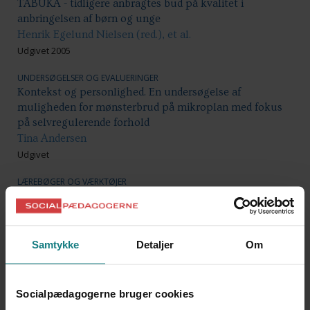
TABUKA - tidligere anbragtes bud på kvalitet i
anbringelsen af børn og unge
Henrik Egelund Nielsen (red.), et al.
Udgivet 2005
UNDERSØGELSER OG EVALUERINGER
Kontekst og personlighed. En undersøgelse af
muligheden for mønsterbrud på mikroplan med fokus
på selvregulerende forhold
Tina Andersen
Udgivet
LÆREBØGER OG VÆRKTØJER
Forældreinddragelse – til barnets bedste. Rør ikke ved
min datters hestehale uden at spørge mig først
Børnesagens Fællesråd
Udgivet 2006
Samtykke
Detaljer
Om
BRUGERFORTÆLLINGER
Mælkebøttebørn
Socialpædagogerne bruger cookies
Anne Lützhöft