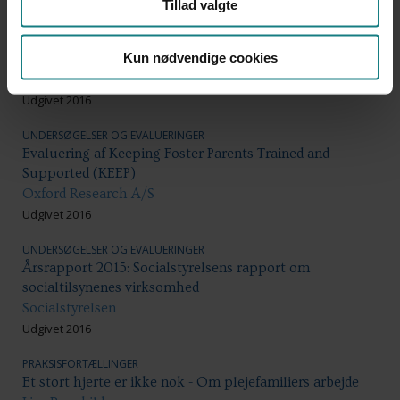
Tillad valgte
Udgivet 2016
UNDERSØGELSER OG EVALUERINGER
Kun nødvendige cookies
Anbringelsesstatistik - Årsstatistik 2015
Ankestyrelsen
Udgivet 2016
UNDERSØGELSER OG EVALUERINGER
Evaluering af Keeping Foster Parents Trained and
Supported (KEEP)
Oxford Research A/S
Udgivet 2016
UNDERSØGELSER OG EVALUERINGER
Årsrapport 2015: Socialstyrelsens rapport om
socialtilsynenes virksomhed
Socialstyrelsen
Udgivet 2016
PRAKSISFORTÆLLINGER
Et stort hjerte er ikke nok - Om plejefamiliers arbejde