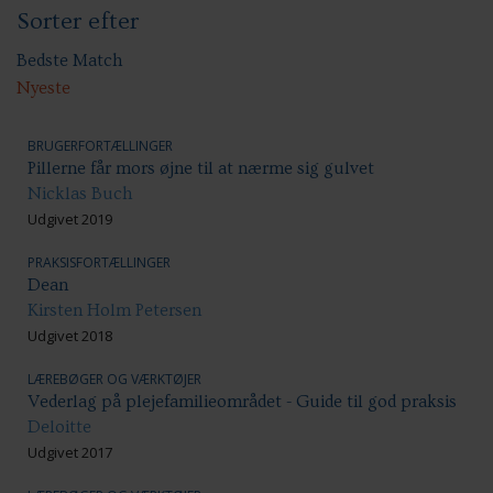
Sorter efter
Anbringelser: Socialpædagogiske indsatser
Etniske minoriteter/flygtninge
Psykiatri
Bedste Match
Nyeste
BRUGERFORTÆLLINGER
Pillerne får mors øjne til at nærme sig gulvet
Nicklas Buch
Udgivet 2019
PRAKSISFORTÆLLINGER
Dean
Kirsten Holm Petersen
Udgivet 2018
LÆREBØGER OG VÆRKTØJER
Vederlag på plejefamilieområdet - Guide til god praksis
Deloitte
Udgivet 2017