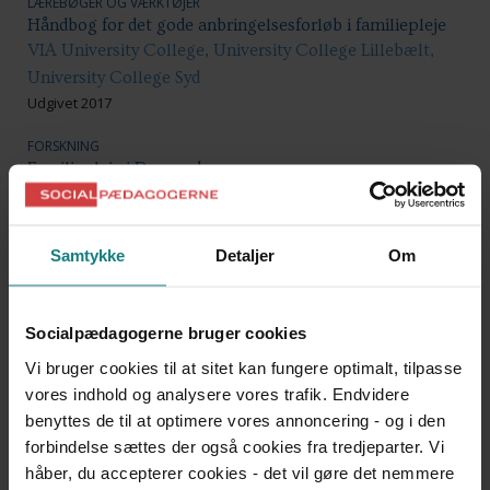
LÆREBØGER OG VÆRKTØJER
Håndbog for det gode anbringelsesforløb i familiepleje
VIA University College, University College Lillebælt,
University College Syd
Udgivet 2017
FORSKNING
Familiepleje i Danmark
Inge M. Bryderup, Mie Engen, Sune Kring
Udgivet 2017
Samtykke
Detaljer
Om
FORSKNING
Den gode barndom
Sine Penthin Grumløse
Socialpædagogerne bruger cookies
Udgivet 2017
Vi bruger cookies til at sitet kan fungere optimalt, tilpasse
LÆREBØGER OG VÆRKTØJER
vores indhold og analysere vores trafik. Endvidere
Håndbog for plejefamilier
benyttes de til at optimere vores annoncering - og i den
Center for Familiepleje
forbindelse sættes der også cookies fra tredjeparter. Vi
Udgivet 2016
håber, du accepterer cookies - det vil gøre det nemmere