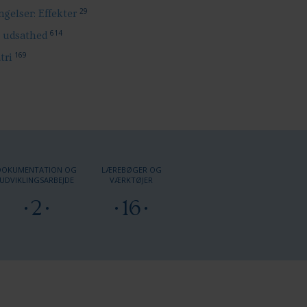
29
gelser: Effekter
614
l udsathed
169
tri
DOKUMENTATION OG
LÆREBØGER OG
UDVIKLINGSARBEJDE
VÆRKTØJER
2
16