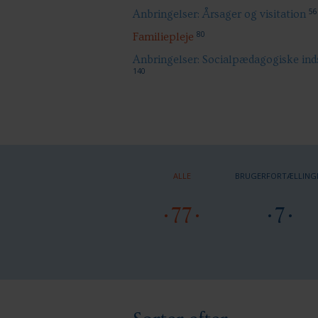
56
Anbringelser: Årsager og visitation
80
Familiepleje
Anbringelser: Socialpædagogiske ind
140
ALLE
BRUGERFORTÆLLING
77
7