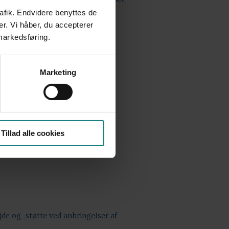
rafik. Endvidere benyttes de
er. Vi håber, du accepterer
 markedsføring.
 supervision og uddannelse
Marketing
ag
Tillad alle cookies
 og -støtte ved anbringelser af