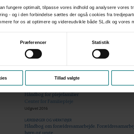
Socialpædagogernes Landsforbund
 kan fungere optimalt, tilpasse vores indhold og analysere vores t
Udgivet 2013
ring - og i den forbindelse sættes der også cookies fra tredjepart
emmere for os at optimere og videreudvikle både SL.dk og vores
UNDERSØGELSER OG EVALUERINGER
Familieplejeundersøgelsen – resultater vedrørende
Socialpædagogernes Landsforbund
Præferencer
Statistik
Udgivet 2011
UNDERSØGELSER OG EVALUERINGER
Familieplejeundersøgelsen – resultater vedr. vederl
Socialpædagogernes Landsforbund
Udgivet 2011
ies
Tillad valgte
LÆREBØGER OG VÆRKTØJER
Håndbog for plejefamilier
Center for Familiepleje
Udgivet 2016
LÆREBØGER OG VÆRKTØJER
Håndbog om forældresamarbejde. Forældresamarbejde
børn og unge