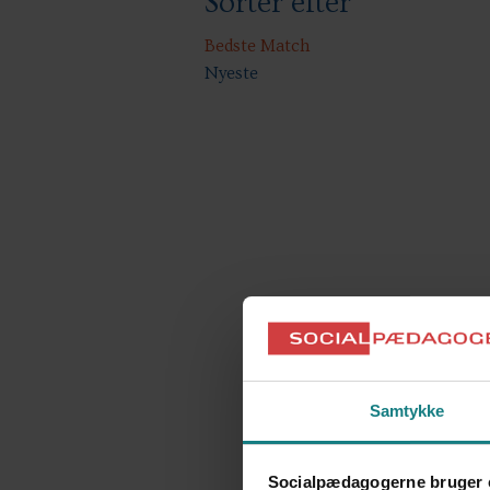
Sorter efter
Bedste Match
Nyeste
Samtykke
Socialpædagogerne bruger 