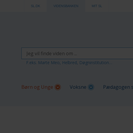
SL.DK
VIDENSBANKEN
MIT SL
F.eks. Marte Meo, Helbred, Døgninstitution…
Børn og Unge
Voksne
Pædagogen s