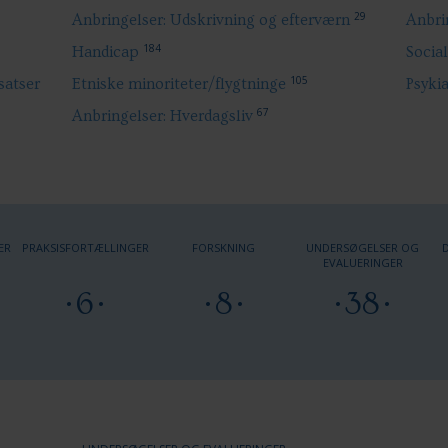
29
Anbringelser: Udskrivning og efterværn
Anbrin
184
Handicap
Socia
105
satser
Etniske minoriteter/flygtninge
Psykia
67
Anbringelser: Hverdagsliv
ER
PRAKSISFORTÆLLINGER
FORSKNING
UNDERSØGELSER OG
EVALUERINGER
6
8
38