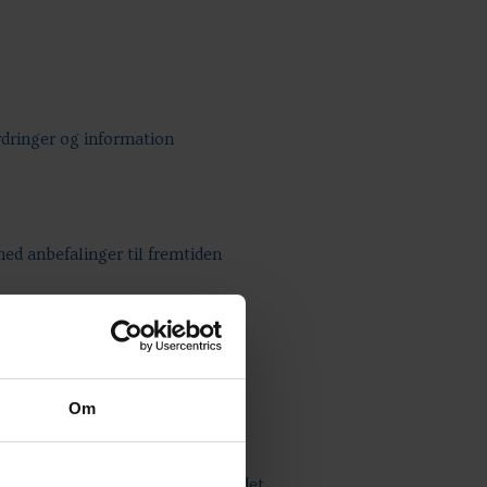
rdringer og information
med anbefalinger til fremtiden
Om
ersøgelse af Familieplejeområdet