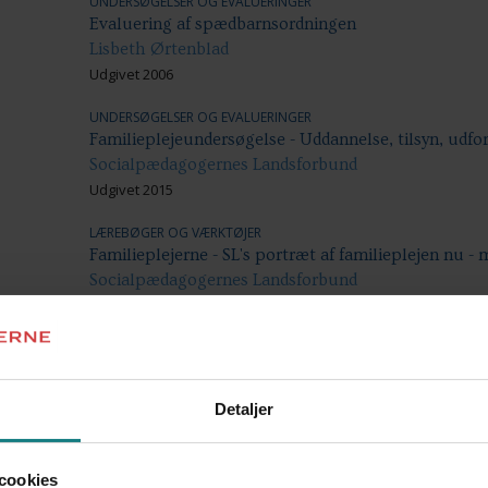
UNDERSØGELSER OG EVALUERINGER
Evaluering af spædbarnsordningen
Lisbeth Ørtenblad
Udgivet 2006
UNDERSØGELSER OG EVALUERINGER
Familieplejeundersøgelse - Uddannelse, tilsyn, udfo
Socialpædagogernes Landsforbund
Udgivet 2015
LÆREBØGER OG VÆRKTØJER
Familieplejerne - SL's portræt af familieplejen nu - 
Socialpædagogernes Landsforbund
Udgivet 2006
UNDERSØGELSER OG EVALUERINGER
Familieplejernes faglighed og kompetencer
Socialpædagogernes Landsforbund
Detaljer
Udgivet 2012
UNDERSØGELSER OG EVALUERINGER
cookies
Familieplejernes samarbejde med kommunerne - Und