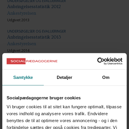
UNDERSØGELSER OG EVALUERINGER
Anbringelsesstatistik 2012
Ankestyrelsen
Udgivet 2013
UNDERSØGELSER OG EVALUERINGER
Anbringelsesstatistik 2013
Ankestyrelsen
Udgivet 2014
UNDERSØGELSER OG EVALUERINGER
Ankestyrelsens praksisundersøgelse om samværssager
Ankestyrelsen
Samtykke
Detaljer
Om
Udgivet 2016
UNDERSØGELSER OG EVALUERINGER
Socialpædagogerne bruger cookies
Evaluering af forstærket indsats over for unge på
sikrede institutioner
Vi bruger cookies til at sitet kan fungere optimalt, tilpasse
Center for Kvalitetsudvikling
vores indhold og analysere vores trafik. Endvidere
Udgivet 2009
benyttes de til at optimere vores annoncering - og i den
forbindelse sættes der også cookies fra tredjeparter. Vi