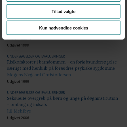
Landsforeningen af Opholdssteder, FADD - Foreningen
af Danske Døgninstitutioner
Tillad valgte
Udgivet 2012
UNDERSØGELSER OG EVALUERINGER
Kun nødvendige cookies
Kvalitets- og metodeudvikling i børne- og ungesager
Poul Nissen
Udgivet 1999
UNDERSØGELSER OG EVALUERINGER
Risikofaktorer i barndommen – en forløbsundersøgelse
særligt med henblik på forældres psykiske sygdomme
Mogens Nygaard Christoffersen
Udgivet 1999
UNDERSØGELSER OG EVALUERINGER
Seksuelle overgreb på børn og unge på døgninstitution
– omfang og indsats
Jill Mehlbye
Udgivet 2006