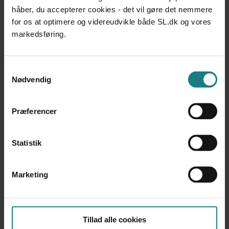
UNDERSØGELSER OG EVALUERINGER
håber, du accepterer cookies - det vil gøre det nemmere
Fokus på – anbragte børn og unge med anden etnisk
for os at optimere og videreudvikle både SL.dk og vores
baggrund end dansk
Nina Hannemann
markedsføring.
Udgivet 2003
UNDERSØGELSER OG EVALUERINGER
Samtykkevalg
Forældrebetaling for døgntilbud
Nødvendig
Ankestyrelsen
Udgivet 2016
Præferencer
UNDERSØGELSER OG EVALUERINGER
Inddragelse af børn og forældre i sager om frivillige
foranstaltninger
Statistik
Ankestyrelsen
Udgivet 2011
Marketing
UNDERSØGELSER OG EVALUERINGER
Høring og Ankesager - Undersøgelse blandt
døgninstitutioner og opholdssteder for børn og unge
Socialpædagogernes Landsforbund, LOS -
Tillad alle cookies