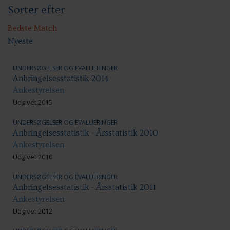
Sorter efter
Anbringelser: Socialpædagogiske indsatser
Etniske minoriteter/flygtninge
Psykiatri
Bedste Match
Nyeste
UNDERSØGELSER OG EVALUERINGER
Anbringelsesstatistik 2014
Ankestyrelsen
Udgivet 2015
UNDERSØGELSER OG EVALUERINGER
Anbringelsesstatistik - Årsstatistik 2010
Ankestyrelsen
Udgivet 2010
UNDERSØGELSER OG EVALUERINGER
Anbringelsesstatistik - Årsstatistik 2011
Ankestyrelsen
Udgivet 2012